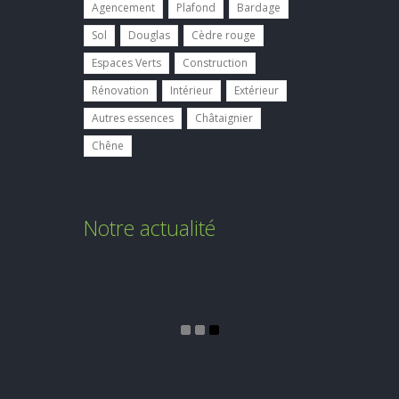
Agencement
Plafond
Bardage
Sol
Douglas
Cèdre rouge
Espaces Verts
Construction
Rénovation
Intérieur
Extérieur
Autres essences
Châtaignier
Chêne
Notre actualité