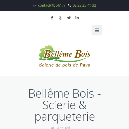
contact@bb61.fr
02 33 25 41 32
F
G
L
I
Bellême Bois -
Scierie &
parqueterie
Accueil
/